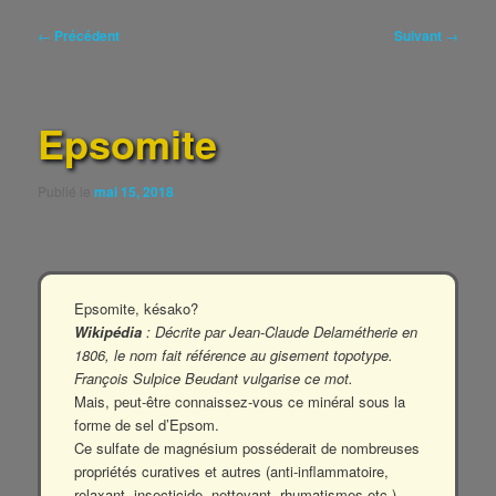
Navigation
←
Précédent
Suivant
→
des
articles
Epsomite
Publié le
mai 15, 2018
Epsomite, késako?
Wikipédia
: Décrite par Jean-Claude Delamétherie en
1806, le nom fait référence au gisement topotype.
François Sulpice Beudant vulgarise ce mot.
Mais, peut-être connaissez-vous ce minéral sous la
forme de sel d’Epsom.
Ce sulfate de magnésium posséderait de nombreuses
propriétés curatives et autres (anti-inflammatoire,
relaxant, insecticide, nettoyant, rhumatismes etc.)