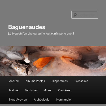
Aller
au
Rech
contenu
principal
Baguenaudes
Le blog où l'on photographie tout et n'importe quoi !
Menu
Accueil
Albums Photos
Diaporamas
Glossaires
principal
Nature
Tourisme
Mines
Carrières
Nord Aveyron
Archéologie
Normandie